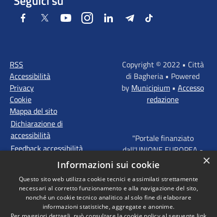
Seguici su
Facebook
Twitter
Youtube
Instagram
LinkedIn
Telegram
Tiktok
RSS
Copyright © 2022 • Città
Accessibilità
di Bagheria • Powered
Privacy
by
Municipium
•
Accesso
Cookie
redazione
Mappa del sito
Dichiarazione di
accessibilità
"Portale finanziato
Feedback accessibilità
dall'UNIONE EUROPEA -
×
FONDI STRUTTURALI
Informazioni sui cookie
D'INVESTIMENTO
Questo sito web utilizza cookie tecnici e assimilati strettamente
EUROPEI - Programma
necessari al corretto funzionamento e alla navigazione del sito,
Operativo FESR Sicilia
nonché un cookie tecnico analitico al solo fine di elaborare
2014 - 2020 Agenda
informazioni statistiche, aggregate e anonime.
Per maggiori dettagli, può consultare la cookie policy al seguente
link