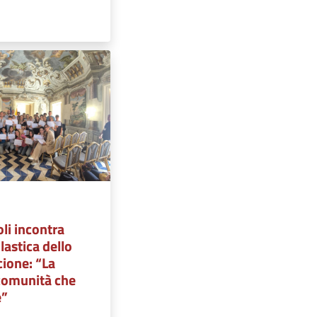
oli incontra
lastica dello
ione: “La
comunità che
e”