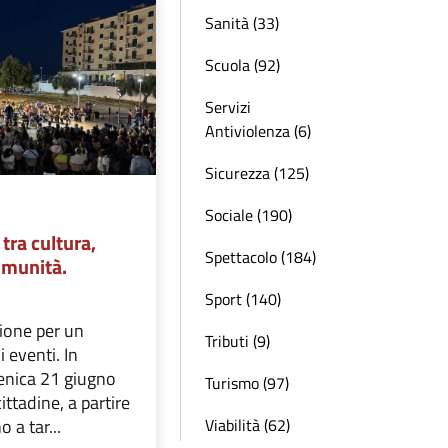
Sanità (33)
Scuola (92)
Servizi
Antiviolenza (6)
Sicurezza (125)
Sociale (190)
ra cultura,
Spettacolo (184)
comunità.
Sport (140)
ione per un
Tributi (9)
 eventi. In
enica 21 giugno
Turismo (97)
cittadine, a partire
Viabilità (62)
 a tar...