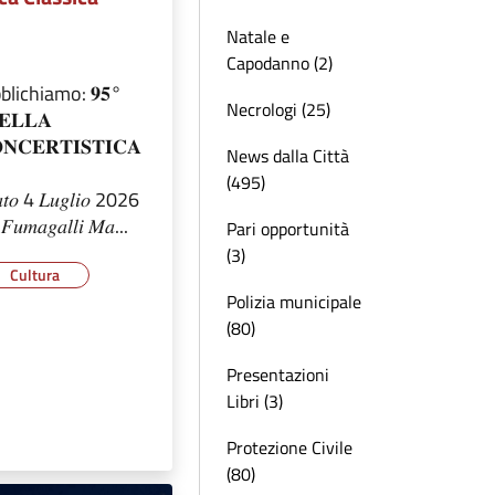
Natale e
Capodanno (2)
lichiamo: 𝟗𝟓°
Necrologi (25)
𝐄𝐋𝐋𝐀
𝐍𝐂𝐄𝐑𝐓𝐈𝐒𝐓𝐈𝐂𝐀
News dalla Città
(495)
𝑎𝑡𝑜 4 𝐿𝑢𝑔𝑙𝑖𝑜 2026
𝑢𝑚𝑎𝑔𝑎𝑙𝑙𝑖 𝑀𝑎...
Pari opportunità
(3)
Cultura
Polizia municipale
(80)
Presentazioni
Libri (3)
Protezione Civile
(80)