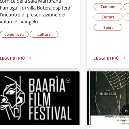
cornice della sala Martorana-
Comune
Fumagalli di villa Butera ospiterà
l'incontro di presentazione del
Cultura
volume: "Vangelo...
Sport
Comunicati
Cultura
LEGGI DI PIÙ
LEGGI DI PIÙ