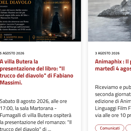
5 AGOSTO 2026
3 AGOSTO 2026
A villa Butera la
Animaphix : I
presentazione del libro: "Il
martedì 4 ago
trucco del diavolo" di Fabiano
Massimi.
Riceviamo e pub
seconda giornat
Sabato 8 agosto 2026, alle ore
edizione di Ani
17:00, la sala Martorana -
Linguaggi Film F
Fumagalli di villa Butera ospiterà
via alle ore 10 pr
la presentazione del romanzo: "Il
Comunicati
trucco del diavolo" di ...