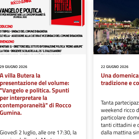
29 GIUGNO 2026
22 GIUGNO 2026
A villa Butera la
Una domenica t
presentazione del volume:
tradizione e 
"Vangelo e politica. Spunti
per interpretare la
Tanta partecipaz
contemporaneità" di Rocco
weekend ricco di
Gumina.
particolare dom
tanti cittadini e 
Giovedì 2 luglio, alle ore 17:30, la
dalla mattina sino