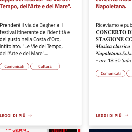
Tempo, dell’Arte e del Mare".
Napoletana.
​Prenderà il via da Bagheria il
Riceviamo e pubb
festival itinerante dell'identità e
𝐂𝐎𝐍𝐂𝐄𝐑𝐓𝐎 𝐃
del gusto nella Costa d'Oro,
𝐒𝐓𝐀𝐆𝐈𝐎𝐍𝐄 𝐂𝐎
intitolato: "Le Vie del Tempo,
𝑴𝒖𝒔𝒊𝒄𝒂 𝒄𝒍𝒂𝒔𝒔𝒊𝒄𝒂
dell'Arte e del Mare"....
𝑵𝒂𝒑𝒐𝒍𝒆𝒕𝒂𝒏𝒂.𝑆𝑎
- 𝑜𝑟𝑒 18:30 𝑆𝑎𝑙𝑎 
Comunicati
Cultura
Comunicati
LEGGI DI PIÙ
LEGGI DI PIÙ