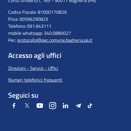
Corso Umberto I, 165 - 90011 Bagheria (PA)
Codice Fiscale: 81000170829
P.Iva: 00596290825
Telefono: 091.943111
mobile whatsapp: 340.0880027
Pec:
protocollo@pec.comune.bagheria.pa.it
Accesso agli uffici
Direzioni - Servizi - Uffici
Numeri telefonici frequenti
Seguici su
Facebook
Twitter
Youtube
Instagram
LinkedIn
Telegram
Tiktok