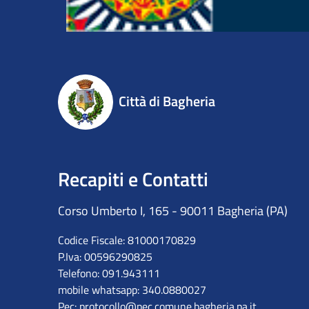
Città di Bagheria
Recapiti e Contatti
Corso Umberto I, 165 - 90011 Bagheria (PA)
Codice Fiscale: 81000170829
P.Iva: 00596290825
Telefono: 091.943111
mobile whatsapp: 340.0880027
Pec:
protocollo@pec.comune.bagheria.pa.it