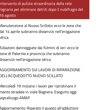
Intervento di pulizia straordinaria della rete
fognaria per eliminare detriti dopo il nubifragio del
16 agosto
Manutenzione al Nuovo Scillato: ecco le zone che
dal 14 aprile subiranno disservizi nell’erogazione
idrica.
Tubazioni danneggiate dai fulmini di ieri: ecco le
zone di Palermo e provincia che subiranno
disservizi nell’erogazione idrica
AGGIORNAMENTO SUI LAVORI DI RIPARAZIONE
DELL’ACQUEDOTTO NUOVO SCILLATO
Mercoledì 19 iniziano i lavori per ripristinare il
manto stradale in viale Bagnera. Eseguito oggi
sopralluogo AMAP
Aggiornamento: Riparato il guasto all'adduttore