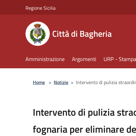
Salta al contenuto principale
Regione Sicilia
Città di Bagheria
Amministrazione
Argomenti
URP - Stampa 
Home
>
Notizie
>
Intervento di pulizia straordi
Intervento di pulizia stra
fognaria per eliminare det