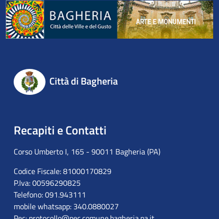
Città di Bagheria
Recapiti e Contatti
Corso Umberto I, 165 - 90011 Bagheria (PA)
Codice Fiscale: 81000170829
P.Iva: 00596290825
Telefono: 091.943111
mobile whatsapp: 340.0880027
Pec:
protocollo@pec.comune.bagheria.pa.it