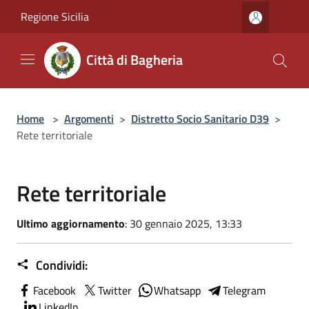
Salta al contenuto principale
Regione Sicilia
Città di Bagheria
Home
>
Argomenti
>
Distretto Socio Sanitario D39
>
Rete territoriale
Rete territoriale
Ultimo aggiornamento
: 30 gennaio 2025, 13:33
Condividi:
Facebook
Twitter
Whatsapp
Telegram
LinkedIn