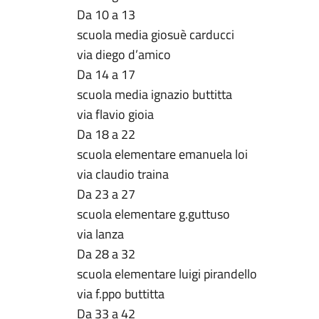
Da 10 a 13
scuola media giosuè carducci
via diego d’amico
Da 14 a 17
scuola media ignazio buttitta
via flavio gioia
Da 18 a 22
scuola elementare emanuela loi
via claudio traina
Da 23 a 27
scuola elementare g.guttuso
via lanza
Da 28 a 32
scuola elementare luigi pirandello
via f.ppo buttitta
Da 33 a 42