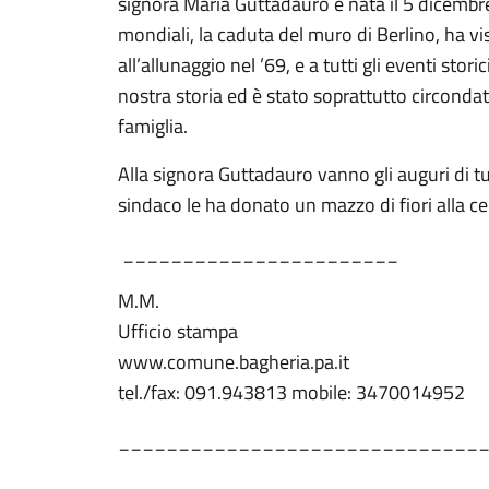
signora Maria Guttadauro è nata il 5 dicembr
mondiali, la caduta del muro di Berlino, ha vis
all’allunaggio nel ’69, e a tutti gli eventi stor
nostra storia ed è stato soprattutto circonda
famiglia.
Alla signora Guttadauro vanno gli auguri di tu
sindaco le ha donato un mazzo di fiori alla 
_______________________
M.M.
Ufficio stampa
www.comune.bagheria.pa.it
tel./fax: 091.943813 mobile: 3470014952
______________________________