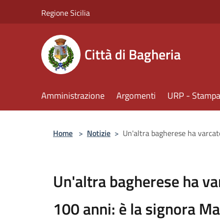
Salta al contenuto principale
Regione Sicilia
Città di Bagheria
Amministrazione
Argomenti
URP - Stampa 
Home
>
Notizie
>
Un'altra bagherese ha varcato
Un'altra bagherese ha var
100 anni: è la signora M