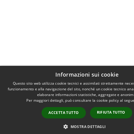
Informazioni sui cookie
Questo sito web utilizza cookie tecnici e assimilati strettamente neces
funzionamento e alla navigazione del sito, nonché un cookie tecnico analit
elaborare informazioni statistiche, aggregate e anonim
Per maggiori dettagli, può consultare la cookie policy al seg
RIFIUTA TUTTO
ACCETTA TUTTO
MOSTRA DETTAGLI