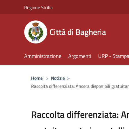
Salta al contenuto principale
Regione Sicilia
Città di Bagheria
Amministrazione
Argomenti
URP - Stampa 
Home
>
Notizie
>
Raccolta differenziata: Ancora disponibili gratuita
Raccolta differenziata: A