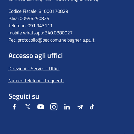
Codice Fiscale: 81000170829
P.Iva: 00596290825
Telefono: 091.943111
mobile whatsapp: 340.0880027
Pec:
protocollo@pec.comune.bagheria.pa.it
Accesso agli uffici
Direzioni - Servizi - Uffici
Numeri telefonici frequenti
Seguici su
Facebook
Twitter
Youtube
Instagram
LinkedIn
Telegram
Tiktok