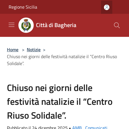
Salta al contenuto principale
Regione Sicilia
Città di Bagheria
Home
>
Notizie
>
Chiuso nei giorni delle festività natalizie il “Centro Riuso
Solidale”.
Chiuso nei giorni delle
festività natalizie il “Centro
Riuso Solidale”.
Pubblicato il 24 dicembre 2025 •
AMB
,
Comunicati