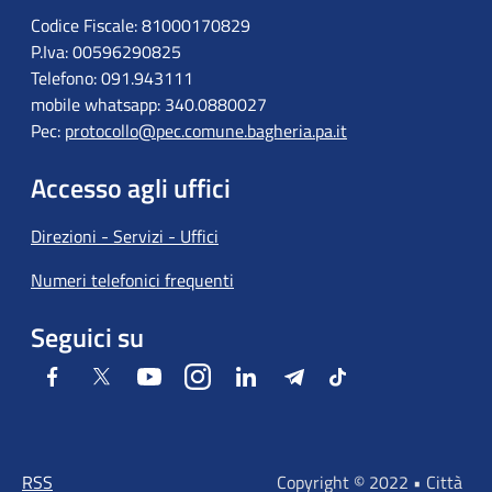
Codice Fiscale: 81000170829
P.Iva: 00596290825
Telefono: 091.943111
mobile whatsapp: 340.0880027
Pec:
protocollo@pec.comune.bagheria.pa.it
Accesso agli uffici
Direzioni - Servizi - Uffici
Numeri telefonici frequenti
Seguici su
Facebook
Twitter
Youtube
Instagram
LinkedIn
Telegram
Tiktok
RSS
Copyright © 2022 • Città