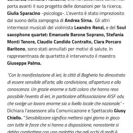
porta avanti il suo progetto delle donazioni per la ricerca;
Giulia Sparacino
-psicologa-. L'evento è stato impreziosito
dal suono della zampogna di
Andrea Sirna.
Gli altri
intermezzi musicali del violinista
Leandro Renzi,
e del
Soul
saxophone quartet: Emanuele Barone Soprano, Stefania
Monti Tenore, Claudio Candido Contralto, Clara Porcaro
Baritono
, sono stati annullati per motivi di salute. In
rappresentnaza de quartetto è intervenuto il maestro
Giuseppe Palma.
"Con la manifestazione di ieri, la città di Bagheria ha dimostrato
di essere sensibile all'arte, alla condivisione, all'apertura e alla
conoscenza. Un grazie enorme a tutti coloro che hanno reso
possibile l'evento di ieri, in particolare all'Associazione AISF odv,
che svolge un lavoro enorme sia a livello locale che nazionale."
-
Dichiara l'assessore alla Comunicazione e Spettacolo
Giusy
Chiello.
"
Sensibilizzare significa mettersi ogni giorno in gioco
con tutte le forze che si hanno a disposizione, nonostante si
debba combattere con una malattia che agli occhi di molti è