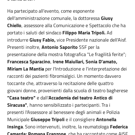
Ha partecipato all'evento, come esponente
dell'amministrazione comunale, la dottoressa
Giusy
Chiello
, assessore alla Comunicazione e Spettacolo che ha
portato i saluti del sindaco
Filippo Maria Tripoli.
Ad
introdurre
Giusy Fabio,
vice Presidente nazionale dell'Aisf.
Presenti inoltre,
Antonio Saporito
SSF per la
presentazione della mostra fotografica "Le fragilità ferite";
Francesca Sparacino
,
Irene Maiullari, Sonia D'amato,
Miriam La Mantia
per l'Introduzione e l'interpretazione dei
racconti dei pazienti fibromialgici. Un momento davvero
toccante che, attraverso la recitazione delle quattro
giovani donne, provenienti dalla scuola di teatro bagherese
"Casa teatro"
e dall'
Accademia del teatro Antico di
Siracusa"
, hanno sensibilizzato i partecipanti. Tra i
presenti l'Assessore al benessere degli animali e Polizia
Municipale
Giuseppe Tripoli
e il consigliere
Antonella
Insinga
. Sono intervenuti, inoltre, la reumatologa
Federica
Camarda; Romana Franzone
, che ha raccontato come AISF