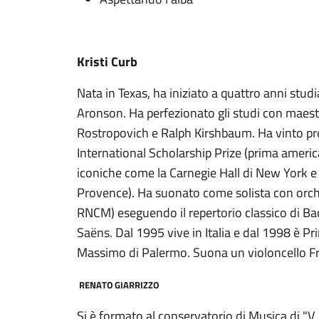
Kristi Curb
Nata in Texas, ha iniziato a quattro anni stu
Aronson. Ha perfezionato gli studi con maestri
Rostropovich e Ralph Kirshbaum. Ha vinto prest
International Scholarship Prize (prima american
iconiche come la Carnegie Hall di New York e i
Provence). Ha suonato come solista con orch
RNCM) eseguendo il repertorio classico di Ba
Saëns. Dal 1995 vive in Italia e dal 1998 è Pr
Massimo di Palermo. Suona un violoncello Fr
RENATO GIARRIZZO
Si è formato al conservatorio di Musica di "V. 