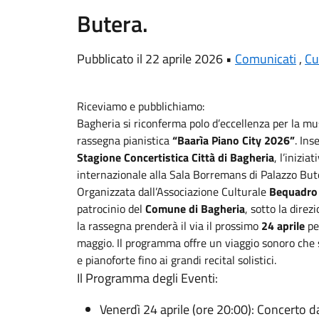
Butera.
Pubblicato il 22 aprile 2026 •
Comunicati
,
Cu
Riceviamo e pubblichiamo:
Bagheria si riconferma polo d’eccellenza per la mu
rassegna pianistica
“Baarìa Piano City 2026”
. Ins
Stagione Concertistica Città di Bagheria
, l’inizi
internazionale alla Sala Borremans di Palazzo But
Organizzata dall’Associazione Culturale
Bequadr
patrocinio del
Comune di Bagheria
, sotto la direz
la rassegna prenderà il via il prossimo
24 aprile
pe
maggio. Il programma offre un viaggio sonoro che s
e pianoforte fino ai grandi recital solistici.
Il Programma degli Eventi:
Venerdì 24 aprile (ore 20:00): Concerto d