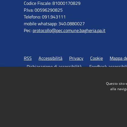
Codice Fiscale: 81000170829
P.Iva: 00596290825
Telefono: 091.943111
mobile whatsapp: 340.0880027
Pec:
protocollo@pec.comune.bagheria.pa.it
RSS
Accessibilità
Privacy
Cookie
Mappa de
Dichiarazione di accessibilità
Feedback accessibil
Questo sito 
alla navig