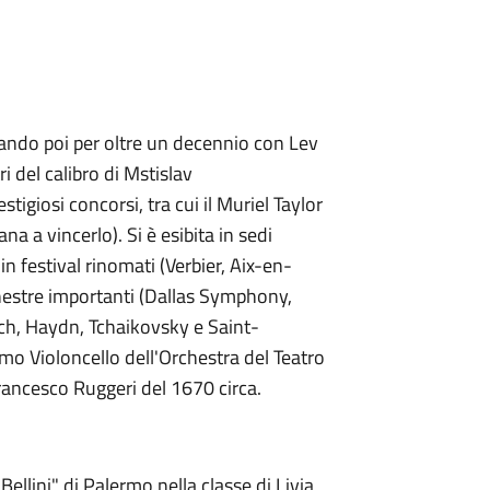
diando poi per oltre un decennio con Lev
 del calibro di Mstislav
igiosi concorsi, tra cui il Muriel Taylor
a a vincerlo). Si è esibita in sedi
n festival rinomati (Verbier, Aix-en-
estre importanti (Dallas Symphony,
ch, Haydn, Tchaikovsky e Saint-
imo Violoncello dell'Orchestra del Teatro
ancesco Ruggeri del 1670 circa.
Bellini" di Palermo nella classe di Livia