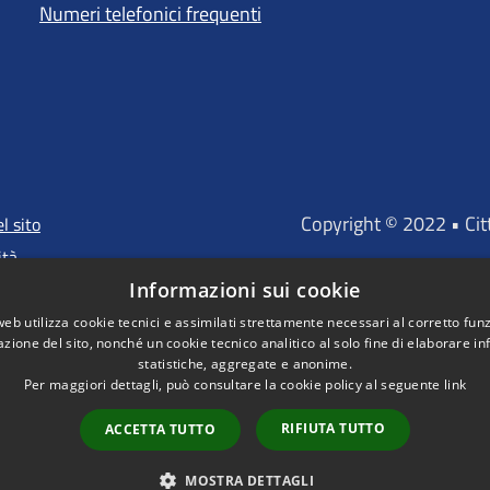
Numeri telefonici frequenti
Copyright © 2022 • Ci
l sito
ità
Informazioni sui cookie
web utilizza cookie tecnici e assimilati strettamente necessari al corretto fu
azione del sito, nonché un cookie tecnico analitico al solo fine di elaborare i
"Portale finanz
statistiche, aggregate e anonime.
D'INVESTIMENTO EUROP
Per maggiori dettagli, può consultare la cookie policy al seguente
link
RIFIUTA TUTTO
ACCETTA TUTTO
MOSTRA DETTAGLI