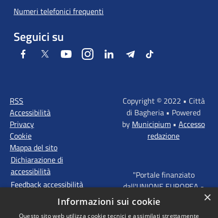
Numeri telefonici frequenti
Seguici su
Facebook
Twitter
Youtube
Instagram
LinkedIn
Telegram
Tiktok
RSS
Copyright © 2022 • Città
Accessibilità
di Bagheria • Powered
Privacy
by
Municipium
•
Accesso
Cookie
redazione
Mappa del sito
Dichiarazione di
accessibilità
"Portale finanziato
Feedback accessibilità
dall'UNIONE EUROPEA -
×
FONDI STRUTTURALI
Informazioni sui cookie
D'INVESTIMENTO
Questo sito web utilizza cookie tecnici e assimilati strettamente