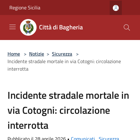
Salta al contenuto principale
Regione Sicilia
Città di Bagheria
Home
>
Notizie
>
Sicurezza
>
Incidente stradale mortale in via Cotogni: circolazione
interrotta
Incidente stradale mortale in
via Cotogni: circolazione
interrotta
Pubblicato il 28 aprile 2026 •
Comunicati
,
Sicurezza