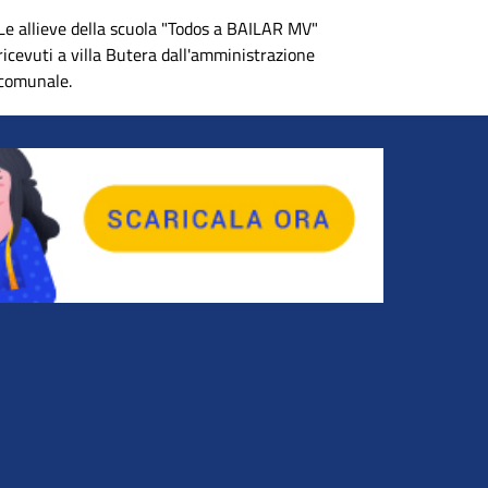
Le allieve della scuola "Todos a BAILAR MV"
ricevuti a villa Butera dall'amministrazione
comunale.