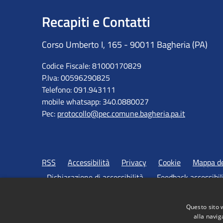
Recapiti e Contatti
Corso Umberto I, 165 - 90011 Bagheria (PA)
Codice Fiscale: 81000170829
P.Iva: 00596290825
Telefono: 091.943111
mobile whatsapp: 340.0880027
Pec:
protocollo@pec.comune.bagheria.pa.it
RSS
Accessibilità
Privacy
Cookie
Mappa de
Dichiarazione di accessibilità
Feedback accessibil
Questo sito 
alla navig