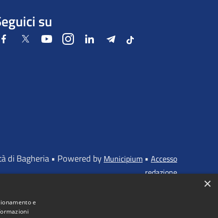
eguici su
Facebook
Twitter
Youtube
Instagram
LinkedIn
Telegram
Tiktok
ttà di Bagheria • Powered by
•
Municipium
Accesso
redazione
×
nzionamento e
nformazioni
iato dall'UNIONE EUROPEA - FONDI STRUTTURALI