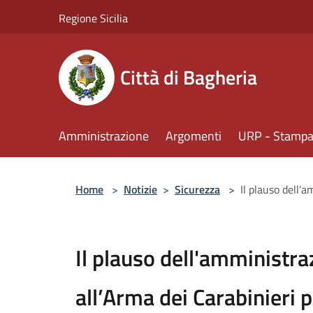
Salta al contenuto principale
Regione Sicilia
Città di Bagheria
Amministrazione
Argomenti
URP - Stampa 
Home
>
Notizie
>
Sicurezza
>
Il plauso dell'
Il plauso dell'amministr
all’Arma dei Carabinieri p