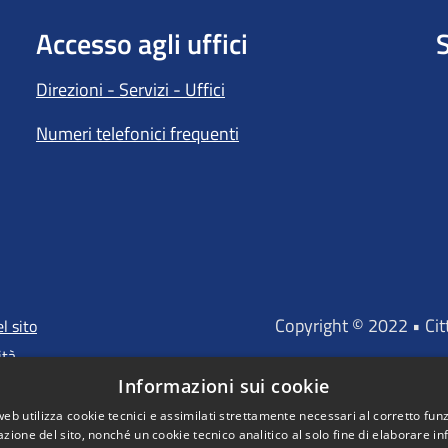
Accesso agli uffici
S
Direzioni - Servizi - Uffici
Numeri telefonici frequenti
Copyright © 2022 • Ci
l sito
ità
Informazioni sui cookie
web utilizza cookie tecnici e assimilati strettamente necessari al corretto fu
azione del sito, nonché un cookie tecnico analitico al solo fine di elaborare i
"Portale finanz