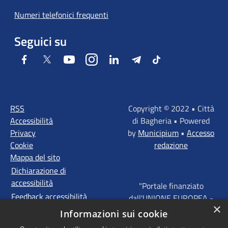
Numeri telefonici frequenti
Seguici su
Facebook
Twitter
Youtube
Instagram
LinkedIn
Telegram
Tiktok
RSS
Copyright © 2022 • Città
Accessibilità
di Bagheria • Powered
Privacy
by
Municipium
•
Accesso
Cookie
redazione
Mappa del sito
Dichiarazione di
accessibilità
"Portale finanziato
Feedback accessibilità
dall'UNIONE EUROPEA -
×
FONDI STRUTTURALI
Informazioni sui cookie
D'INVESTIMENTO