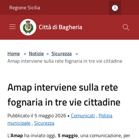
Salta al contenuto principale
Regione Sicilia
Città di Bagheria
Home
>
Notizie
>
Sicurezza
>
Amap interviene sulla rete fognaria in tre vie cittadine
Amap interviene sulla rete
fognaria in tre vie cittadine
Pubblicato il 5 maggio 2026 •
Comunicati
,
Polizia
municipale
,
Sicurezza
L'
Amap
ha inviato oggi,
5 maggio
, una comunicazione, per