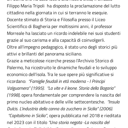
Filippo Maria Tripoli ha disposto la proclamazione del lutto
cittadino nella giornata in cui si terranno le esequie.
Docente stimato di Storia e Filosofia presso il Liceo
Scientifico di Bagheria per moltissimi anni, il professor
Morreale ha lasciato un ricordo indelebile nei suoi studenti
grazie al suo carisma e alla capacità di coinvolgerli.
Oltre all'impegno pedagogico, è stato uno degli storici più
attivi e brillanti del panorama siciliano.
Grazie a meticolose ricerche presso l’Archivio Storico di
Palermo, ha ricostruito le dinamiche feudali e lo sviluppo
economico dell'isola. Tra le sue opere più significative si
ricordano:
“Famiglie feudali in età moderna - I Principi
Valguarnera” (1995). “La vite e il leone. Storia della Bagaria”
(1998),
opera fondamentale per comprendere la nascita del
primo nucleo abitativo e delle ville settecentesche.
“Insula
Dulcis.
L’industria della canna da zucchero in Sicilia” (2006).
“Capitalismo in Sicilia”
, opera pubblicata nel 2018 e rieditata
nel 2023 con il titolo
“Una storia negata -La nascita del