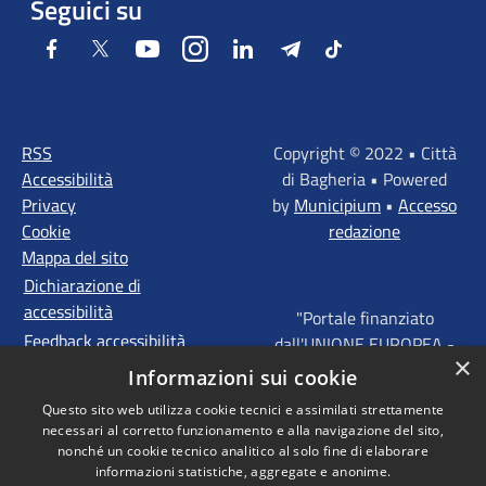
Seguici su
Facebook
Twitter
Youtube
Instagram
LinkedIn
Telegram
Tiktok
RSS
Copyright © 2022 • Città
Accessibilità
di Bagheria • Powered
Privacy
by
Municipium
•
Accesso
Cookie
redazione
Mappa del sito
Dichiarazione di
accessibilità
"Portale finanziato
Feedback accessibilità
dall'UNIONE EUROPEA -
×
FONDI STRUTTURALI
Informazioni sui cookie
D'INVESTIMENTO
Questo sito web utilizza cookie tecnici e assimilati strettamente
EUROPEI - Programma
necessari al corretto funzionamento e alla navigazione del sito,
Operativo FESR Sicilia
nonché un cookie tecnico analitico al solo fine di elaborare
2014 - 2020 Agenda
informazioni statistiche, aggregate e anonime.