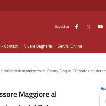
Seguici su
- Contatti
Vivere Bagheria
Servizi Online
di solidarietà organizzato dal Rotary. Cinque: ““E’ stata una giornat
Ved
essore Maggiore al