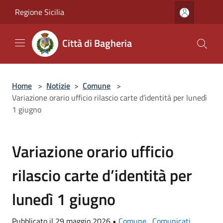
Salta al contenuto principale
Regione Sicilia
Città di Bagheria
Home
>
Notizie
>
Comune
>
Variazione orario ufficio rilascio carte d’identità per lunedì
1 giugno
Variazione orario ufficio
rilascio carte d’identità per
lunedì 1 giugno
Pubblicato il 29 maggio 2026 •
Comune
,
Comunicati