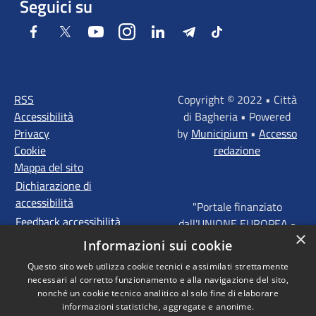
Seguici su
Facebook
Twitter
Youtube
Instagram
LinkedIn
Telegram
Tiktok
RSS
Copyright © 2022 • Città
Accessibilità
di Bagheria • Powered
Privacy
by
Municipium
•
Accesso
Cookie
redazione
Mappa del sito
Dichiarazione di
accessibilità
"Portale finanziato
Feedback accessibilità
dall'UNIONE EUROPEA -
×
FONDI STRUTTURALI
Informazioni sui cookie
D'INVESTIMENTO
Questo sito web utilizza cookie tecnici e assimilati strettamente
EUROPEI - Programma
necessari al corretto funzionamento e alla navigazione del sito,
Operativo FESR Sicilia
nonché un cookie tecnico analitico al solo fine di elaborare
2014 - 2020 Agenda
informazioni statistiche, aggregate e anonime.