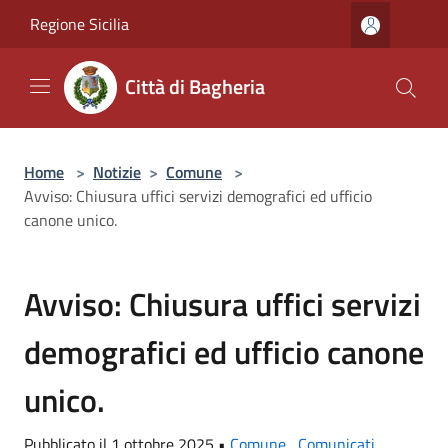
Salta al contenuto principale
Regione Sicilia
Città di Bagheria
Home
>
Notizie
>
Comune
>
Avviso: Chiusura uffici servizi demografici ed ufficio
canone unico.
Avviso: Chiusura uffici servizi
demografici ed ufficio canone
unico.
Pubblicato il 1 ottobre 2025 •
Comune
,
Comunicati