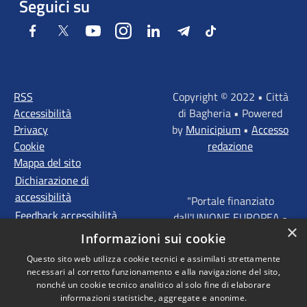
Seguici su
Facebook
Twitter
Youtube
Instagram
LinkedIn
Telegram
Tiktok
RSS
Copyright © 2022 • Città
Accessibilità
di Bagheria • Powered
Privacy
by
Municipium
•
Accesso
Cookie
redazione
Mappa del sito
Dichiarazione di
accessibilità
"Portale finanziato
Feedback accessibilità
dall'UNIONE EUROPEA -
×
FONDI STRUTTURALI
Informazioni sui cookie
D'INVESTIMENTO
Questo sito web utilizza cookie tecnici e assimilati strettamente
EUROPEI - Programma
necessari al corretto funzionamento e alla navigazione del sito,
Operativo FESR Sicilia
nonché un cookie tecnico analitico al solo fine di elaborare
2014 - 2020 Agenda
informazioni statistiche, aggregate e anonime.