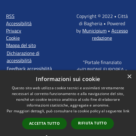
RSS
Copyright © 2022 • Città
Accessibilità
di Bagheria • Powered
Privacy
by
Municipium
•
Accesso
Cookie
redazione
Mappa del sito
Dichiarazione di
accessibilità
"Portale finanziato
Feedback accessibilità
dall'UNIONE EUROPEA -
×
FONDI STRUTTURALI
Informazioni sui cookie
D'INVESTIMENTO
Questo sito web utilizza cookie tecnici e assimilati strettamente
EUROPEI - Programma
necessari al corretto funzionamento e alla navigazione del sito,
Operativo FESR Sicilia
nonché un cookie tecnico analitico al solo fine di elaborare
2014 - 2020 Agenda
informazioni statistiche, aggregate e anonime.
Per maggiori dettagli, può consultare la cookie policy al seguente
link
Urbana ITI "Palermo -
Bagheria"
RIFIUTA TUTTO
ACCETTA TUTTO