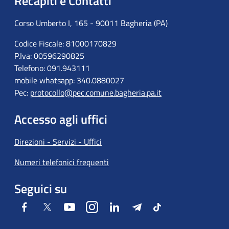
Recapiti e Contatti
Corso Umberto I, 165 - 90011 Bagheria (PA)
Codice Fiscale: 81000170829
P.Iva: 00596290825
Telefono: 091.943111
mobile whatsapp: 340.0880027
Pec:
protocollo@pec.comune.bagheria.pa.it
Accesso agli uffici
Direzioni - Servizi - Uffici
Numeri telefonici frequenti
Seguici su
Facebook
Twitter
Youtube
Instagram
LinkedIn
Telegram
Tiktok