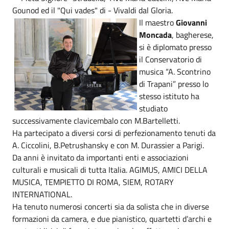
Gounod ed il "Qui vades" di - Vivaldi dal Gloria.
Il maestro
Giovanni
Moncada
, bagherese,
si è diplomato presso
il Conservatorio di
musica “A. Scontrino
di Trapani” presso lo
stesso istituto ha
studiato
successivamente clavicembalo con M.Bartelletti.
Ha partecipato a diversi corsi di perfezionamento tenuti da
A. Ciccolini, B.Petrushansky e con M. Durassier a Parigi.
Da anni è invitato da importanti enti e associazioni
culturali e musicali di tutta Italia. AGIMUS, AMICI DELLA
MUSICA, TEMPIETTO DI ROMA, SIEM, ROTARY
INTERNATIONAL.
Ha tenuto numerosi concerti sia da solista che in diverse
formazioni da camera, e due pianistico, quartetti d’archi e