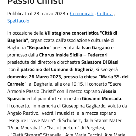
Pubblicato il 23 marzo 2023 •
Comunicati
,
Cultura
,
Spettacolo
In occasione della
VII stagione concertistica "Città di
Bagheria"
, organizzata dall’associazione culturale di
Bagheria "
Bequadro
" presieduta da
Ivan Gargano
e
promosso dalla
Chorus Inside Sicilia
–
Federcori
presieduta dal direttore d'orchestra
Salvatore Di Blasi
,
con il
patrocinio del Comune di Bagheri
a, si svolgerà
domenica 26 Marzo 2023
,
presso la chiesa “Maria SS. del
Carmelo
” a Bagheria, alle ore 19:15, il concerto "Sacre
Armonie Passio Christi" con il mezzo soprano
Alessia
Sparacio
ed al pianoforte il maestro
Giovanni Moncada
.
Il concerto, in memoria di Giuseppina Gagliardo, voluto da
Angelo Restivo, vedrà i musicisti e la mezza soprano
eseguire l' "Ave Maria" di Schubert, dalla Stabat Mater
"Puae Moerabat" e "Fac ut portem" di Pergolesi,
- "Pietà Signore" Stradella, Ave Maria Caccini, Ave Maria