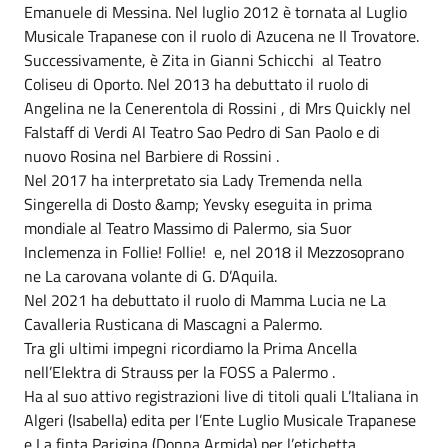
Emanuele di Messina. Nel luglio 2012 è tornata al Luglio
Musicale Trapanese con il ruolo di Azucena ne Il Trovatore.
Successivamente, è Zita in Gianni Schicchi al Teatro
Coliseu di Oporto. Nel 2013 ha debuttato il ruolo di
Angelina ne la Cenerentola di Rossini , di Mrs Quickly nel
Falstaff di Verdi Al Teatro Sao Pedro di San Paolo e di
nuovo Rosina nel Barbiere di Rossini .
Nel 2017 ha interpretato sia Lady Tremenda nella
Singerella di Dosto &amp; Yevsky eseguita in prima
mondiale al Teatro Massimo di Palermo, sia Suor
Inclemenza in Follie! Follie! e, nel 2018 il Mezzosoprano
ne La carovana volante di G. D’Aquila.
Nel 2021 ha debuttato il ruolo di Mamma Lucia ne La
Cavalleria Rusticana di Mascagni a Palermo.
Tra gli ultimi impegni ricordiamo la Prima Ancella
nell’Elektra di Strauss per la FOSS a Palermo .
Ha al suo attivo registrazioni live di titoli quali L’Italiana in
Algeri (Isabella) edita per l’Ente Luglio Musicale Trapanese
e La finta Parigina (Donna Armida) per l’etichetta