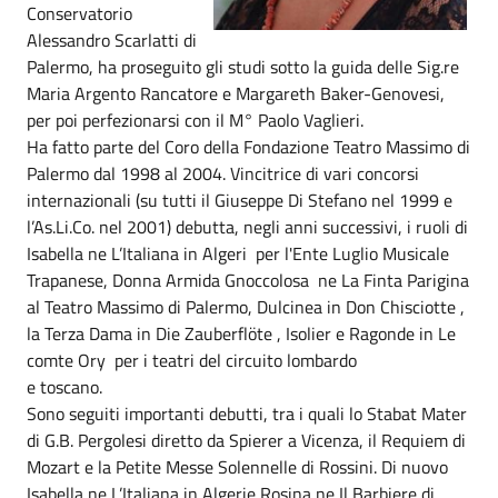
Conservatorio
Alessandro Scarlatti di
Palermo, ha proseguito gli studi sotto la guida delle Sig.re
Maria Argento Rancatore e Margareth Baker-Genovesi,
per poi perfezionarsi con il M° Paolo Vaglieri.
Ha fatto parte del Coro della Fondazione Teatro Massimo di
Palermo dal 1998 al 2004. Vincitrice di vari concorsi
internazionali (su tutti il Giuseppe Di Stefano nel 1999 e
l’As.Li.Co. nel 2001) debutta, negli anni successivi, i ruoli di
Isabella ne L’Italiana in Algeri per l'Ente Luglio Musicale
Trapanese, Donna Armida Gnoccolosa ne La Finta Parigina
al Teatro Massimo di Palermo, Dulcinea in Don Chisciotte ,
la Terza Dama in Die Zauberflöte , Isolier e Ragonde in Le
comte Ory per i teatri del circuito lombardo
e toscano.
Sono seguiti importanti debutti, tra i quali lo Stabat Mater
di G.B. Pergolesi diretto da Spierer a Vicenza, il Requiem di
Mozart e la Petite Messe Solennelle di Rossini. Di nuovo
Isabella ne L’Italiana in Algerie Rosina ne Il Barbiere di