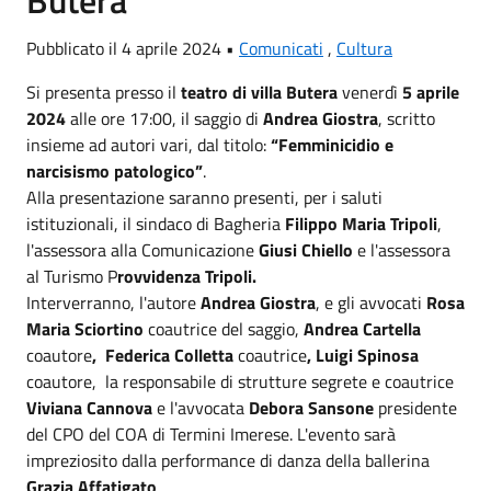
Pubblicato il 4 aprile 2024 •
Comunicati
,
Cultura
Si presenta presso il
teatro di villa Butera
venerdì
5 aprile
2024
alle ore 17:00, il saggio di
Andrea Giostra
, scritto
insieme ad autori vari, dal titolo:
“Femminicidio e
narcisismo patologico”
.
Alla presentazione saranno presenti, per i saluti
istituzionali, il sindaco di Bagheria
Filippo Maria Tripoli
,
l'assessora alla Comunicazione
Giusi Chiello
e l'assessora
al Turismo P
rovvidenza Tripoli.
Interverranno, l'autore
Andrea Giostra
, e gli avvocati
Rosa
Maria Sciortino
coautrice del saggio,
Andrea Cartella
coautore
, Federica Colletta
coautrice
,
Luigi Spinosa
coautore,
la responsabile di strutture segrete e coautrice
Viviana Cannova
e l'avvocata
Debora Sansone
presidente
del CPO del COA di Termini Imerese. L'evento sarà
impreziosito dalla performance di danza della ballerina
Grazia Affatigato
.