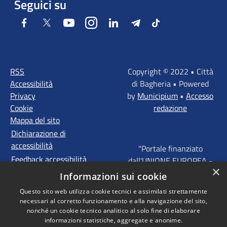
Seguici su
Facebook
Twitter
Youtube
Instagram
LinkedIn
Telegram
Tiktok
RSS
Copyright © 2022 • Città
Accessibilità
di Bagheria • Powered
Privacy
by
Municipium
•
Accesso
Cookie
redazione
Mappa del sito
Dichiarazione di
accessibilità
"Portale finanziato
Feedback accessibilità
dall'UNIONE EUROPEA -
×
FONDI STRUTTURALI
Informazioni sui cookie
D'INVESTIMENTO
Questo sito web utilizza cookie tecnici e assimilati strettamente
EUROPEI - Programma
necessari al corretto funzionamento e alla navigazione del sito,
Operativo FESR Sicilia
nonché un cookie tecnico analitico al solo fine di elaborare
2014 - 2020 Agenda
informazioni statistiche, aggregate e anonime.