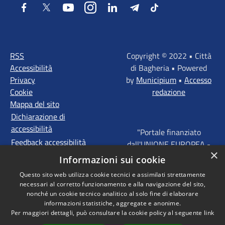
Facebook
Twitter
Youtube
Instagram
LinkedIn
Telegram
Tiktok
RSS
Copyright © 2022 • Città
Accessibilità
di Bagheria • Powered
Privacy
by
Municipium
•
Accesso
Cookie
redazione
Mappa del sito
Dichiarazione di
accessibilità
"Portale finanziato
Feedback accessibilità
dall'UNIONE EUROPEA -
×
FONDI STRUTTURALI
Informazioni sui cookie
D'INVESTIMENTO
Questo sito web utilizza cookie tecnici e assimilati strettamente
EUROPEI - Programma
necessari al corretto funzionamento e alla navigazione del sito,
Operativo FESR Sicilia
nonché un cookie tecnico analitico al solo fine di elaborare
2014 - 2020 Agenda
informazioni statistiche, aggregate e anonime.
Per maggiori dettagli, può consultare la cookie policy al seguente
link
Urbana ITI "Palermo -