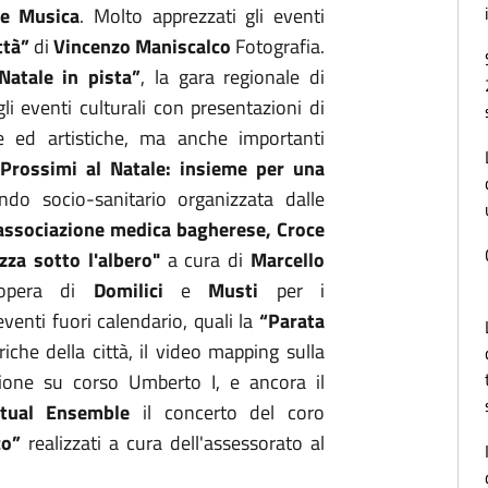
De Musica
. Molto apprezzati gli eventi
ttà”
di
Vincenzo Maniscalco
Fotografia.
Natale in pista”
, la gara regionale di
li eventi culturali con presentazioni di
he ed artistiche, ma anche importanti
Prossimi al Natale: insieme per una
ndo socio-sanitario organizzata dalle
 associazione medica bagherese, Croce
zza sotto l'albero"
a cura di
Marcello
'opera di
Domilici
e
Musti
per i
venti fuori calendario, quali la
“Parata
iche della città, il video mapping sulla
sione su corso Umberto I, e ancora il
itual Ensemble
il concerto del coro
rco”
realizzati a cura dell'assessorato al