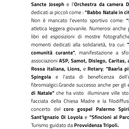
Sancte Joseph
e l'
Orchestra da camera 
dedicati ai piccoli come :
“Babbo Natale in ci
Non è mancato l'evento sportivo come:
“
atletica leggera giovanile. Numerosi anche g
libri ed esposizioni di mostre fotografic
momenti dedicati alla solidarietà, tra cui:
"
comunità curante"
, manifestazione a sfo
associazioni
ASP, Samot, Dislego, Caritas,
Rossa italiana, Lions,
e
Rotary
;
"Baarìa pi
Spingola
e l'asta di beneficenza dell
fibromialgici.Grande successo anche per gli e
di Natale”
che ha visto illuminare ville stor
facciata della Chiesa Madre e la filodiffu
concerto del
coro gospel Palermo Spir
Sant'Ignazio Di Loyola
e
“Sfincioni al Pa
Turismo guidato da
Provvidenza Tripoli.