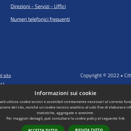
Direzioni - Servizi - Uffici
Numeri telefonici frequenti
Copyright © 2022 • Ci
l sito
ità
Informazioni sui cookie
web utilizza cookie tecnici e assimilati strettamente necessari al corretto fu
azione del sito, nonché un cookie tecnico analitico al solo fine di elaborare i
"Portale finanz
statistiche, aggregate e anonime.
D'INVESTIMENTO EUROP
Per maggiori dettagli, può consultare la cookie policy al seguente
link
RIFIUTA TUTTO
ACCETTA TUTTO