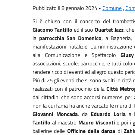
Pubblicato il 8 gennaio 2024 •
Comune
,
Com
Si è chiuso con il concerto del trombetti
Giacomo Tantillo
ed il suo
Quartet Jazz
, che
la
parrocchia San Domenico
, a Bagheria, 
manifestazioni natalizie. L'amministrazione 
alla Comunicazione e Spettacolo
Giusy
associazioni, scuole, parrocchie, e tutti colo
rendere ricco di eventi ed allegro questo peri
Più di 25 gli eventi che si sono svolti in cit
realizzati con il patrocinio della
Città Metro
dai cittadini che sono accorsi numerosi per ass
non la cui fama ha anche varcato le mura di
Giovanni Moncada
, da
Eduardo Loria
a
Tantillo
al maestro
Mauro Visconti
e poi i
ballerine delle
Officine della danza
di
Zahi