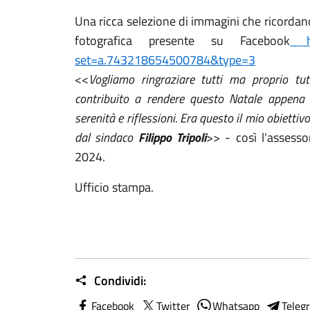
Una ricca selezione di immagini che ricordano
fotografica presente su Facebook
htt
set=a.743218654500784&type=3
<<
Vogliamo ringraziare tutti ma proprio tut
contribuito a rendere questo Natale appena t
serenità e riflessioni. Era questo il mio obiettiv
dal sindaco
Filippo Tripoli
>> - così l'assess
2024.
Ufficio stampa.
Condividi:
Facebook
Twitter
Whatsapp
Teleg