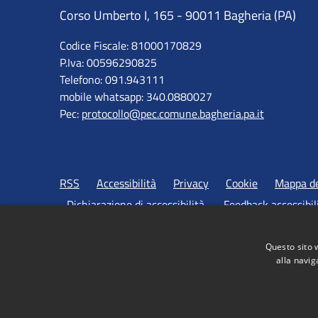
Corso Umberto I, 165 - 90011 Bagheria (PA)
Codice Fiscale: 81000170829
P.Iva: 00596290825
Telefono: 091.943111
mobile whatsapp: 340.0880027
Pec:
protocollo@pec.comune.bagheria.pa.it
RSS
Accessibilità
Privacy
Cookie
Mappa de
Dichiarazione di accessibilità
Feedback accessibil
Questo sito 
alla navig