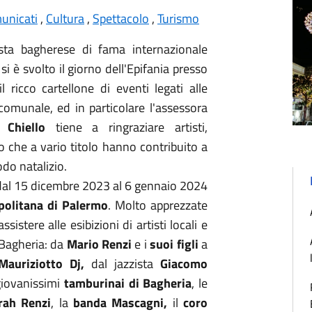
unicati
,
Cultura
,
Spettacolo
,
Turismo
sta bagherese di fama internazionale
 si è svolto il giorno dell'Epifania presso
il ricco cartellone di eventi legati alle
comunale, ed in particolare l'assessora
 Chiello
tiene a ringraziare artisti,
ro che a vario titolo hanno contribuito a
odo natalizio.
tà dal 15 dicembre 2023 al 6 gennaio 2024
politana di Palermo
. Molto apprezzate
istere alle esibizioni di artisti locali e
 Bagheria: da
Mario Renzi
e i
suoi figli
a
Mauriziotto Dj,
dal jazzista
Giacomo
 giovanissimi
tamburinai di Bagheria
, le
rah Renzi
, la
banda Mascagni,
il
coro