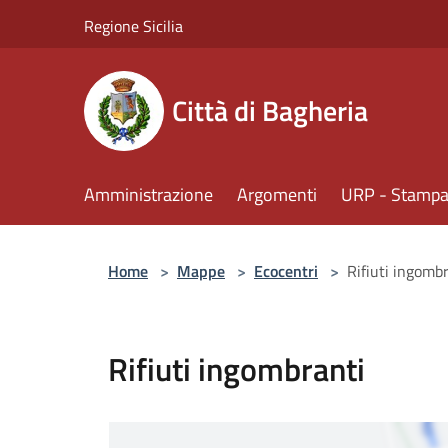
Salta al contenuto principale
Regione Sicilia
Città di Bagheria
Amministrazione
Argomenti
URP - Stampa 
Home
>
Mappe
>
Ecocentri
>
Rifiuti ingomb
Rifiuti ingombranti