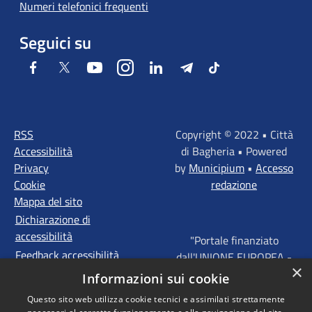
Numeri telefonici frequenti
Seguici su
Facebook
Twitter
Youtube
Instagram
LinkedIn
Telegram
Tiktok
RSS
Copyright © 2022 • Città
Accessibilità
di Bagheria • Powered
Privacy
by
Municipium
•
Accesso
Cookie
redazione
Mappa del sito
Dichiarazione di
accessibilità
"Portale finanziato
Feedback accessibilità
dall'UNIONE EUROPEA -
×
FONDI STRUTTURALI
Informazioni sui cookie
D'INVESTIMENTO
Questo sito web utilizza cookie tecnici e assimilati strettamente
EUROPEI - Programma