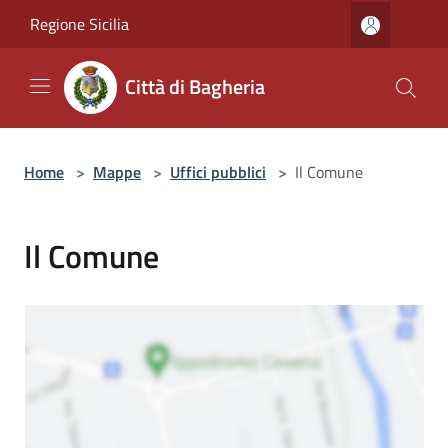
Salta al contenuto principale
Regione Sicilia
Città di Bagheria
Home
>
Mappe
>
Uffici pubblici
>
Il Comune
Il Comune