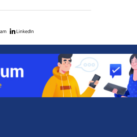
ram
LinkedIn