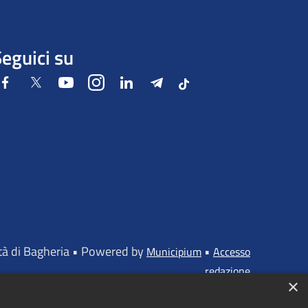
eguici su
Facebook
Twitter
Youtube
Instagram
LinkedIn
Telegram
Tiktok
ttà di Bagheria • Powered by
•
Municipium
Accesso
redazione
×