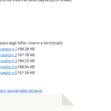
ero degli Affari Interni e territoriali):
uesito n.1
198.28 KB
uesito n.2
197.78 KB
uesito n.3
199.25 KB
uesito n.4
198.94 KB
uesito n.5
197.39 KB
mare, autostradali ed aerei.