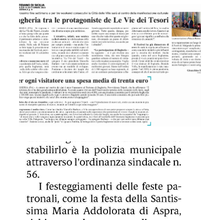
GDS 14/09/2023 Aspra vietata la vendita di alcolici per la f