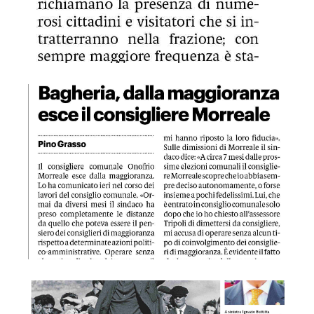
GDS 14/09/2023 Bagheria dalla maggioranza esce il consigl
LA SIC 14/09/2023 I classici di Buttitta oltremanica