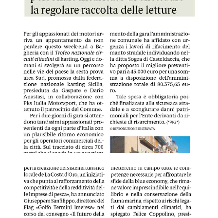
GDS 16/09/2023 Bagheria gara di kart in pista 100 piloti
GDS 17/09/2023 Sviluppo per la costa, 3 milioni per i comu