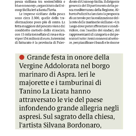
GDS 17/09/2023 Vergine Addolorata al via tanti eventi
GDS 19/09/2023 Si rimescolano le carte del Pnrr, Messina p