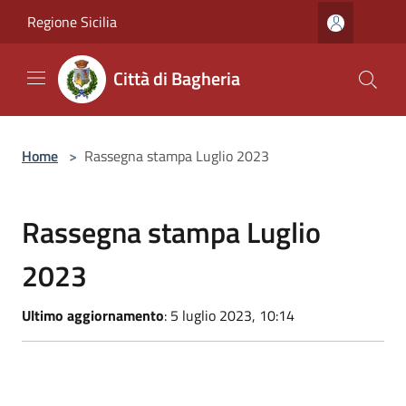
Salta al contenuto principale
Regione Sicilia
Città di Bagheria
Home
>
Rassegna stampa Luglio 2023
Rassegna stampa Luglio
2023
Ultimo aggiornamento
: 5 luglio 2023, 10:14
GDS 04/07/2023 Aspra alghe via dalla spiaggia