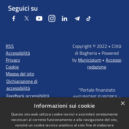
Seguici su
Facebook
Twitter
Youtube
Instagram
LinkedIn
Telegram
Tiktok
RSS
Copyright © 2022 • Città
Accessibilità
di Bagheria • Powered
Privacy
by
Municipium
•
Accesso
Cookie
redazione
Mappa del sito
Dichiarazione di
accessibilità
"Portale finanziato
Feedback accessibilità
dall'UNIONE EUROPEA -
×
FONDI STRUTTURALI
Informazioni sui cookie
D'INVESTIMENTO
Questo sito web utilizza cookie tecnici e assimilati strettamente
EUROPEI - Programma
necessari al corretto funzionamento e alla navigazione del sito,
Operativo FESR Sicilia
nonché un cookie tecnico analitico al solo fine di elaborare