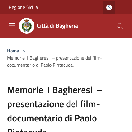
Salta al contenuto principale
Regione Sicilia
Città di Bagheria
Home
>
Memorie I Bagheresi – presentazione del film-
documentario di Paolo Pintacuda.
Memorie I Bagheresi –
presentazione del film-
documentario di Paolo
Pintacuda.