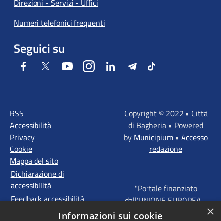
Direzioni - Servizi - Uffici
Numeri telefonici frequenti
Seguici su
Facebook
Twitter
Youtube
Instagram
LinkedIn
Telegram
Tiktok
RSS
Copyright © 2022 • Città
Accessibilità
di Bagheria • Powered
Privacy
by
Municipium
•
Accesso
Cookie
redazione
Mappa del sito
Dichiarazione di
accessibilità
"Portale finanziato
Feedback accessibilità
dall'UNIONE EUROPEA -
×
FONDI STRUTTURALI
Informazioni sui cookie