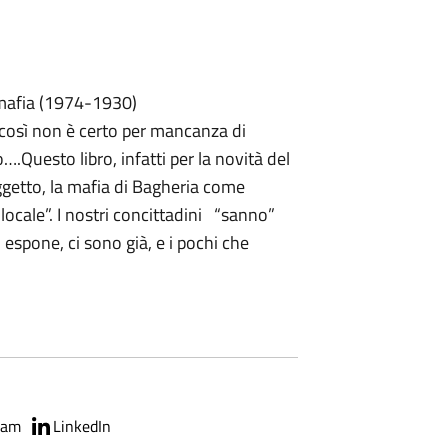
i mafia (1974-1930)
 è così non è certo per mancanza di
….Questo libro, infatti per la novità del
getto, la mafia di Bagheria come
locale”. I nostri concittadini “sanno”
 espone, ci sono già, e i pochi che
ram
LinkedIn