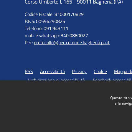
Corso Umberto I, 165 - 90011 Bagheria (PA)
Codice Fiscale: 81000170829
P.Iva: 00596290825
Telefono: 091.943111
mobile whatsapp: 340.0880027
Pec:
protocollo@pec.comune.bagheria.pa.it
RSS
Accessibilità
Privacy
Cookie
Mappa de
Dichiarazione di accessibilità
Feedback accessibil
Questo sito 
alla navig