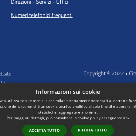
Direzioni - Servizi - Uffici
Numeri telefonici frequenti
Copyright © 2022 • Ci
l sito
ità
Informazioni sui cookie
web utilizza cookie tecnici e assimilati strettamente necessari al corretto fu
azione del sito, nonché un cookie tecnico analitico al solo fine di elaborare i
"Portale finanz
statistiche, aggregate e anonime.
D'INVESTIMENTO EUROP
Per maggiori dettagli, può consultare la cookie policy al seguente
link
RIFIUTA TUTTO
ACCETTA TUTTO