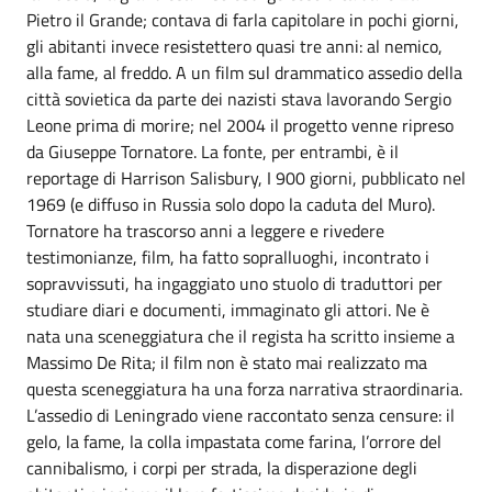
Pietro il Grande; contava di farla capitolare in pochi giorni,
gli abitanti invece resistettero quasi tre anni: al nemico,
alla fame, al freddo. A un film sul drammatico assedio della
città sovietica da parte dei nazisti stava lavorando Sergio
Leone prima di morire; nel 2004 il progetto venne ripreso
da Giuseppe Tornatore. La fonte, per entrambi, è il
reportage di Harrison Salisbury, I 900 giorni, pubblicato nel
1969 (e diffuso in Russia solo dopo la caduta del Muro).
Tornatore ha trascorso anni a leggere e rivedere
testimonianze, film, ha fatto sopralluoghi, incontrato i
sopravvissuti, ha ingaggiato uno stuolo di traduttori per
studiare diari e documenti, immaginato gli attori. Ne è
nata una sceneggiatura che il regista ha scritto insieme a
Massimo De Rita; il film non è stato mai realizzato ma
questa sceneggiatura ha una forza narrativa straordinaria.
L’assedio di Leningrado viene raccontato senza censure: il
gelo, la fame, la colla impastata come farina, l’orrore del
cannibalismo, i corpi per strada, la disperazione degli