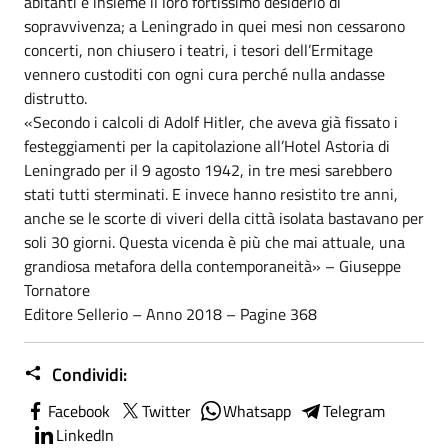
abitanti e insieme il loro fortissimo desiderio di
sopravvivenza; a Leningrado in quei mesi non cessarono
concerti, non chiusero i teatri, i tesori dell’Ermitage
vennero custoditi con ogni cura perché nulla andasse
distrutto.
«Secondo i calcoli di Adolf Hitler, che aveva già fissato i
festeggiamenti per la capitolazione all’Hotel Astoria di
Leningrado per il 9 agosto 1942, in tre mesi sarebbero
stati tutti sterminati. E invece hanno resistito tre anni,
anche se le scorte di viveri della città isolata bastavano per
soli 30 giorni. Questa vicenda è più che mai attuale, una
grandiosa metafora della contemporaneità» – Giuseppe
Tornatore
Editore Sellerio – Anno 2018 – Pagine 368
Condividi:
Facebook
Twitter
Whatsapp
Telegram
LinkedIn