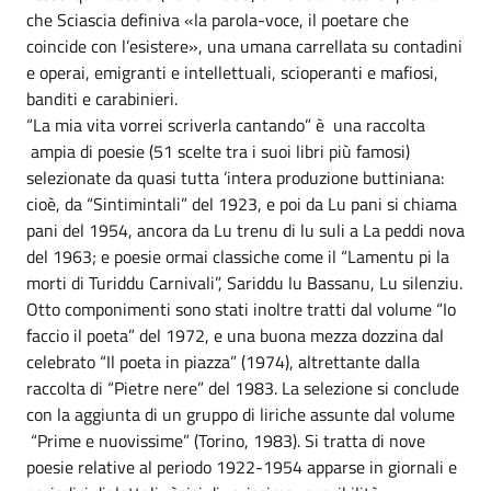
che Sciascia definiva «la parola-voce, il poetare che
coincide con l’esistere», una umana carrellata su contadini
e operai, emigranti e intellettuali, scioperanti e mafiosi,
banditi e carabinieri.
“La mia vita vorrei scriverla cantando” è una raccolta
ampia di poesie (51 scelte tra i suoi libri più famosi)
selezionate da quasi tutta ’intera produzione buttiniana:
cioè, da “Sintimintali” del 1923, e poi da Lu pani si chiama
pani del 1954, ancora da Lu trenu di lu suli a La peddi nova
del 1963; e poesie ormai classiche come il “Lamentu pi la
morti di Turiddu Carnivali”, Sariddu lu Bassanu, Lu silenziu.
Otto componimenti sono stati inoltre tratti dal volume “Io
faccio il poeta” del 1972, e una buona mezza dozzina dal
celebrato “Il poeta in piazza” (1974), altrettante dalla
raccolta di “Pietre nere” del 1983. La selezione si conclude
con la aggiunta di un gruppo di liriche assunte dal volume
“Prime e nuovissime” (Torino, 1983). Si tratta di nove
poesie relative al periodo 1922-1954 apparse in giornali e