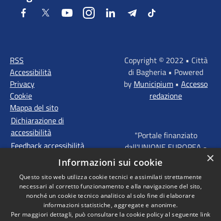
Facebook
Twitter
Youtube
Instagram
LinkedIn
Telegram
Tiktok
RSS
Copyright © 2022 • Città
Accessibilità
di Bagheria • Powered
Privacy
by
Municipium
•
Accesso
Cookie
redazione
Mappa del sito
Dichiarazione di
accessibilità
"Portale finanziato
Feedback accessibilità
dall'UNIONE EUROPEA -
×
FONDI STRUTTURALI
Informazioni sui cookie
D'INVESTIMENTO
Questo sito web utilizza cookie tecnici e assimilati strettamente
EUROPEI - Programma
necessari al corretto funzionamento e alla navigazione del sito,
Operativo FESR Sicilia
nonché un cookie tecnico analitico al solo fine di elaborare
2014 - 2020 Agenda
informazioni statistiche, aggregate e anonime.
Per maggiori dettagli, può consultare la cookie policy al seguente
link
Urbana ITI "Palermo -