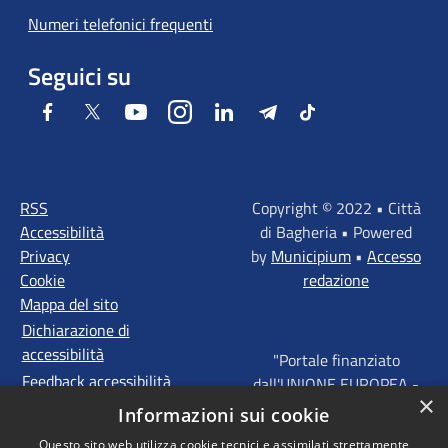
Numeri telefonici frequenti
Seguici su
Facebook
Twitter
Youtube
Instagram
LinkedIn
Telegram
Tiktok
RSS
Copyright © 2022 • Città
Accessibilità
di Bagheria • Powered
Privacy
by
Municipium
•
Accesso
Cookie
redazione
Mappa del sito
Dichiarazione di
accessibilità
"Portale finanziato
Feedback accessibilità
dall'UNIONE EUROPEA -
×
FONDI STRUTTURALI
Informazioni sui cookie
D'INVESTIMENTO
Questo sito web utilizza cookie tecnici e assimilati strettamente