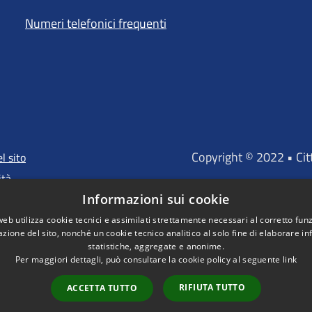
Numeri telefonici frequenti
Copyright © 2022 • Ci
l sito
ità
Informazioni sui cookie
web utilizza cookie tecnici e assimilati strettamente necessari al corretto fu
azione del sito, nonché un cookie tecnico analitico al solo fine di elaborare i
"Portale finanz
statistiche, aggregate e anonime.
D'INVESTIMENTO EUROP
Per maggiori dettagli, può consultare la cookie policy al seguente
link
RIFIUTA TUTTO
ACCETTA TUTTO