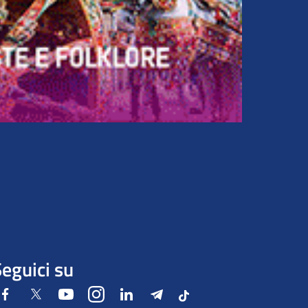
eguici su
Facebook
Twitter
Youtube
Instagram
LinkedIn
Telegram
Tiktok