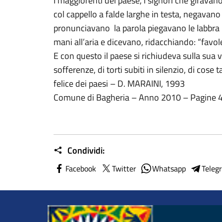
I maggiorenti del paese, i signori che giravano
col cappello a falde larghe in testa, negavan
pronunciavano la parola piegavano le labbra 
mani all’aria e dicevano, ridacchiando: “favole
E con questo il paese si richiudeva sulla sua v
sofferenze, di torti subiti in silenzio, di cose
felice dei paesi – D. MARAINI, 1993
Comune di Bagheria – Anno 2010 – Pagine 
Condividi:
Facebook
Twitter
Whatsapp
Teleg