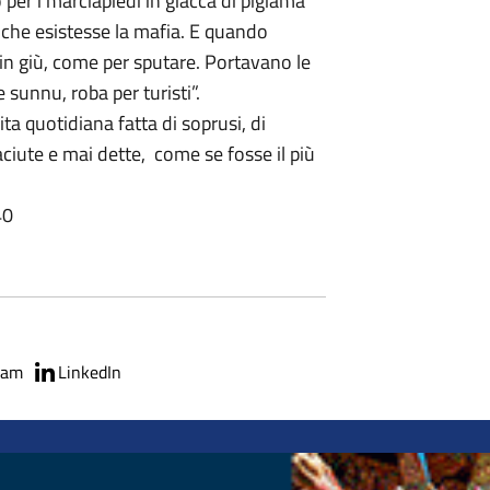
 per i marciapiedi in giacca di pigiama
o che esistesse la mafia. E quando
in giù, come per sputare. Portavano le
 sunnu, roba per turisti”.
ita quotidiana fatta di soprusi, di
 taciute e mai dette, come se fosse il più
40
ram
LinkedIn