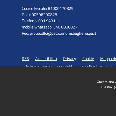
Codice Fiscale: 81000170829
P.Iva: 00596290825
Telefono: 091.943111
mobile whatsapp: 340.0880027
Pec:
protocollo@pec.comune.bagheria.pa.it
RSS
Accessibilità
Privacy
Cookie
Mappa de
Dichiarazione di accessibilità
Feedback accessibil
Questo sito 
alla navig