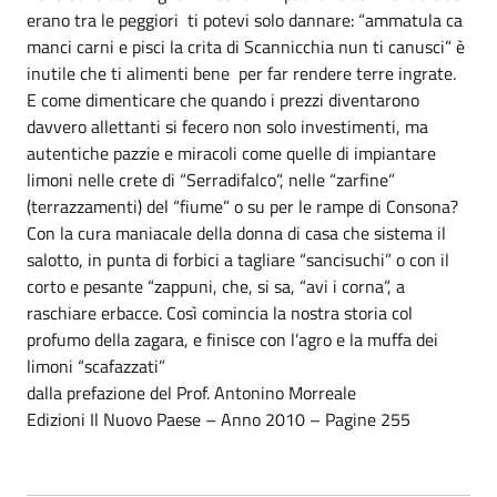
erano tra le peggiori ti potevi solo dannare: “ammatula ca
manci carni e pisci la crita di Scannicchia nun ti canusci” è
inutile che ti alimenti bene per far rendere terre ingrate.
E come dimenticare che quando i prezzi diventarono
davvero allettanti si fecero non solo investimenti, ma
autentiche pazzie e miracoli come quelle di impiantare
limoni nelle crete di “Serradifalco”, nelle “zarfine”
(terrazzamenti) del “fiume” o su per le rampe di Consona?
Con la cura maniacale della donna di casa che sistema il
salotto, in punta di forbici a tagliare “sancisuchi” o con il
corto e pesante “zappuni, che, si sa, “avi i corna”, a
raschiare erbacce. Così comincia la nostra storia col
profumo della zagara, e finisce con l’agro e la muffa dei
limoni “scafazzati”
dalla prefazione del Prof. Antonino Morreale
Edizioni Il Nuovo Paese – Anno 2010 – Pagine 255