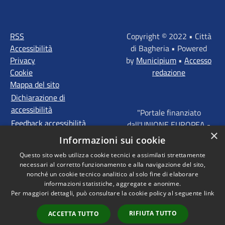
RSS
Copyright © 2022 • Città
Accessibilità
di Bagheria • Powered
Privacy
by
Municipium
•
Accesso
Cookie
redazione
Mappa del sito
Dichiarazione di
accessibilità
"Portale finanziato
Feedback accessibilità
dall'UNIONE EUROPEA -
×
FONDI STRUTTURALI
Informazioni sui cookie
D'INVESTIMENTO
Questo sito web utilizza cookie tecnici e assimilati strettamente
EUROPEI - Programma
necessari al corretto funzionamento e alla navigazione del sito,
Operativo FESR Sicilia
nonché un cookie tecnico analitico al solo fine di elaborare
2014 - 2020 Agenda
informazioni statistiche, aggregate e anonime.
Per maggiori dettagli, può consultare la cookie policy al seguente
link
Urbana ITI "Palermo -
Bagheria"
RIFIUTA TUTTO
ACCETTA TUTTO