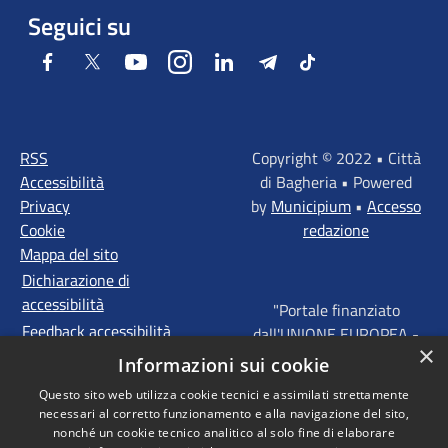
Seguici su
Facebook
Twitter
Youtube
Instagram
LinkedIn
Telegram
Tiktok
RSS
Copyright © 2022 • Città
Accessibilità
di Bagheria • Powered
Privacy
by
Municipium
•
Accesso
Cookie
redazione
Mappa del sito
Dichiarazione di
accessibilità
"Portale finanziato
Feedback accessibilità
dall'UNIONE EUROPEA -
×
FONDI STRUTTURALI
Informazioni sui cookie
D'INVESTIMENTO
Questo sito web utilizza cookie tecnici e assimilati strettamente
EUROPEI - Programma
necessari al corretto funzionamento e alla navigazione del sito,
Operativo FESR Sicilia
nonché un cookie tecnico analitico al solo fine di elaborare