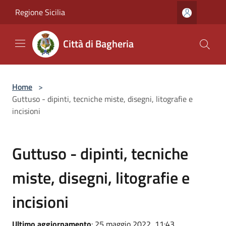
Salta al contenuto principale
Regione Sicilia
Città di Bagheria
Home
>
Guttuso - dipinti, tecniche miste, disegni, litografie e
incisioni
Guttuso - dipinti, tecniche
miste, disegni, litografie e
incisioni
Ultimo aggiornamento
: 25 maggio 2022, 11:43