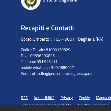
Recapiti e Contatti
Corso Umberto I, 165 - 90011 Bagheria (PA)
Codice Fiscale: 81000170829
P.Iva: 00596290825
Telefono: 091.943111
mobile whatsapp: 340.0880027
Pec:
protocollo@pec.comune.bagheria.pa.it
RSS
Accessibilità
Privacy
Cookie
Mappa de
Dichiarazione di accessibilità
Feedback accessibil