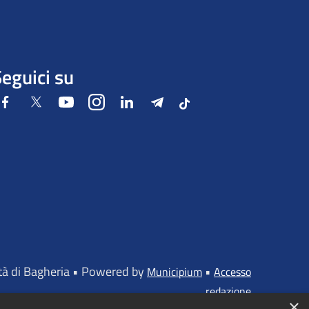
eguici su
Facebook
Twitter
Youtube
Instagram
LinkedIn
Telegram
Tiktok
ttà di Bagheria • Powered by
•
Municipium
Accesso
redazione
×