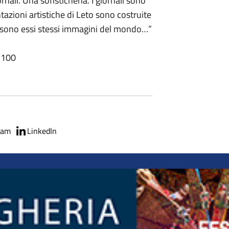
rnali. Una sofisticheria. I giornali sono
azioni artistiche di Leto sono costruite
he sono essi stessi immagini del mondo…”
 100
ram
LinkedIn