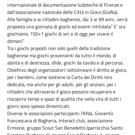
internazionale di documentazione ludoteche di Firenze e
dall’associazione nazionale delle Città in Gioco (GioNa).
Alle famiglie e ai cittadini bagheresi, dai 3 ai 99 anni, verrà
proposta una giornata di giochi ed eventi intitolata” E’ ora
giochiamo. 150+1 giochi di ieri e di oggi per vivere il
domani”.
Tra i giochi proposti non solo quelli della tradizione
bagherese ma giochi provenienti da tutto il mondo, di
abilità e di destrezza, sfide, giochi da tavolo e di percorso.
Obiettivo degli organizzatori: sottolineare il diritto al gioco,
per i bambini, come sostiene la Carta dei Diritti loro
dedicata, ma anche per gli adulti, per gli anziani, per i
cittadini che attraverso il gioco possono recuperare e
riscoprire tempi e spazi di qualità che nella vita di tutti i
giorni sono spesso dimenticati.
Diverse le associazioni partecipanti: l’Afda, Gioventù
francescana di Bagheria, Interact club, associazione
Ermione, gruppo Scout San Benedetto (parrocchia Santo
Sepolcro Bagheria 1), gruppo Scout Bagheria 1, gruppo