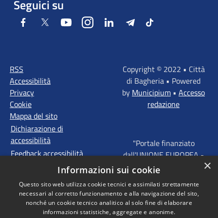
Seguici su
Facebook
Twitter
Youtube
Instagram
LinkedIn
Telegram
Tiktok
RSS
Copyright © 2022 • Città
Accessibilità
di Bagheria • Powered
Privacy
by
Municipium
•
Accesso
Cookie
redazione
Mappa del sito
Dichiarazione di
accessibilità
"Portale finanziato
Feedback accessibilità
dall'UNIONE EUROPEA -
×
FONDI STRUTTURALI
Informazioni sui cookie
D'INVESTIMENTO
Questo sito web utilizza cookie tecnici e assimilati strettamente
EUROPEI - Programma
necessari al corretto funzionamento e alla navigazione del sito,
Operativo FESR Sicilia
nonché un cookie tecnico analitico al solo fine di elaborare
2014 - 2020 Agenda
informazioni statistiche, aggregate e anonime.