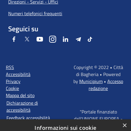
Direzioni - Servizi - Uffici
Numeri telefonici frequenti
Seguici su
Facebook
Twitter
Youtube
Instagram
LinkedIn
Telegram
Tiktok
RSS
Copyright © 2022 • Città
Accessibilità
di Bagheria • Powered
Privacy
by
Municipium
•
Accesso
Cookie
redazione
Mappa del sito
Dichiarazione di
accessibilità
"Portale finanziato
Feedback accessibilità
dall'UNIONE EUROPEA -
×
FONDI STRUTTURALI
Informazioni sui cookie