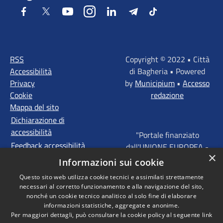
Facebook
Twitter
Youtube
Instagram
LinkedIn
Telegram
Tiktok
RSS
Copyright © 2022 • Città
Accessibilità
di Bagheria • Powered
Privacy
by
Municipium
•
Accesso
Cookie
redazione
Mappa del sito
Dichiarazione di
accessibilità
"Portale finanziato
Feedback accessibilità
dall'UNIONE EUROPEA -
×
FONDI STRUTTURALI
Informazioni sui cookie
D'INVESTIMENTO
Questo sito web utilizza cookie tecnici e assimilati strettamente
EUROPEI - Programma
necessari al corretto funzionamento e alla navigazione del sito,
Operativo FESR Sicilia
nonché un cookie tecnico analitico al solo fine di elaborare
2014 - 2020 Agenda
informazioni statistiche, aggregate e anonime.
Per maggiori dettagli, può consultare la cookie policy al seguente
link
Urbana ITI "Palermo -