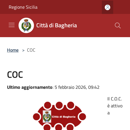
Salta al contenuto principale
Regione Sicilia
Città di Bagheria
Home
>
COC
COC
Ultimo aggiornamento
: 5 febbraio 2026, 09:42
Il C.O.C.
è attivo
a