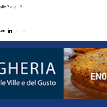
lle 7 alle 12.
ram
LinkedIn