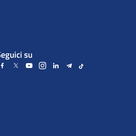
eguici su
Facebook
Twitter
Youtube
Instagram
LinkedIn
Telegram
Tiktok