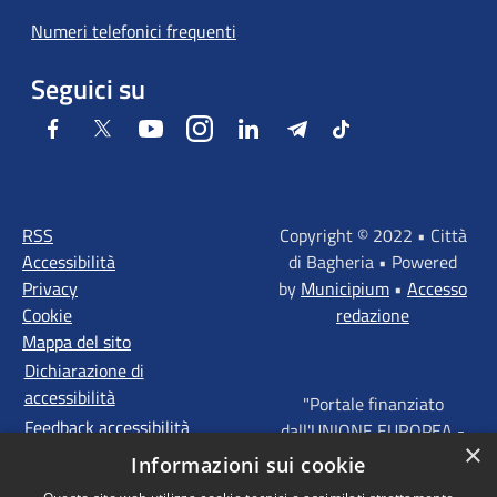
Numeri telefonici frequenti
Seguici su
Facebook
Twitter
Youtube
Instagram
LinkedIn
Telegram
Tiktok
RSS
Copyright © 2022 • Città
Accessibilità
di Bagheria • Powered
Privacy
by
Municipium
•
Accesso
Cookie
redazione
Mappa del sito
Dichiarazione di
accessibilità
"Portale finanziato
Feedback accessibilità
dall'UNIONE EUROPEA -
×
FONDI STRUTTURALI
Informazioni sui cookie
D'INVESTIMENTO