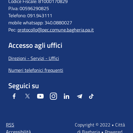
Codice Fiscale: 81000170829
P.Iva: 00596290825
Telefono: 091.943111
mobile whatsapp: 340.0880027
Pec:
protocollo@pec.comune.bagheria.pa.it
Accesso agli uffici
Direzioni - Servizi - Uffici
Numeri telefonici frequenti
Seguici su
Facebook
Twitter
Youtube
Instagram
LinkedIn
Telegram
Tiktok
RSS
Copyright © 2022 • Città
Accessibilità
di Bagheria • Powered