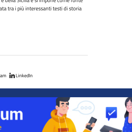
a e della Sicilia e si impone come fonte
a tra i più interessanti testi di storia
ram
LinkedIn